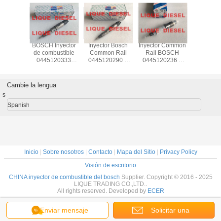
tor de
BOSCH Inyector
Inyector Bosch
Inyector Common
Inyecto
stible
de combustible
Common Rail
Rail BOSCH
combusti
SCH
0445120333
0445120290 0
0445120236 0
BOS
20520
445120333
445 120 290
445 120 236
0445110
371 396-
M6000-
L4700-1112100A-
445120236
445 110
445 120
1112100A-A38
A38
5263308
WLAA-1
Cambie la lengua
445 120
M60001112100AA38
L47001112100AA38
4317230 6745-
WLAA13
s
969626
M6000-A-A38
L4700-A-A38
11-3100
WLAA 1
6745113100
Spanish
Inicio
|
Sobre nosotros
|
Contacto
|
Mapa del Sitio
|
Privacy Policy
Visión de escritorio
CHINA inyector de combustible del bosch
Supplier. Copyright © 2016 - 2025
LIQUE TRADING CO.,LTD..
All rights reserved. Developed by
ECER
Enviar mensaje
Solicitar una