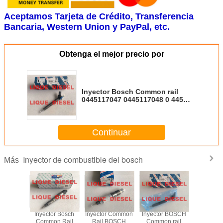
Aceptamos Tarjeta de Crédito, Transferencia
Bancaria, Western Union y PayPal, etc.
Obtenga el mejor precio por
Inyector Bosch Common rail
0445117047 0445117048 0 445
117 047 0 445 117 048 0445117
047 0445117 048
Continuar
Inyector de combustible del bosch
Más
nyector
Inyector Bosch
Inyector Common
Inyector BOSCH
Inyecto
ustible
Common Rail
Rail BOSCH
Common rail
combusti