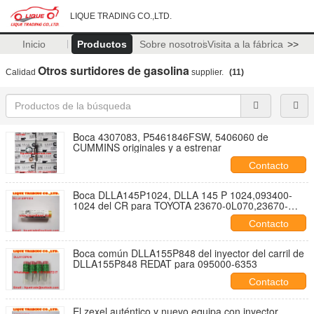
LIQUE TRADING CO.,LTD.
Inicio
Productos
Sobre nosotros
Visita a la fábrica
>>
Otros surtidores de gasolina
Calidad
supplier.
(11)
Boca 4307083, P5461846FSW, 5406060 de
CUMMINS originales y a estrenar
Contacto
Boca DLLA145P1024, DLLA 145 P 1024,093400-
1024 del CR para TOYOTA 23670-0L070,23670-
30240
Contacto
Boca común DLLA155P848 del inyector del carril de
DLLA155P848 REDAT para 095000-6353
Contacto
El zexel auténtico y nuevo equipa con inyector