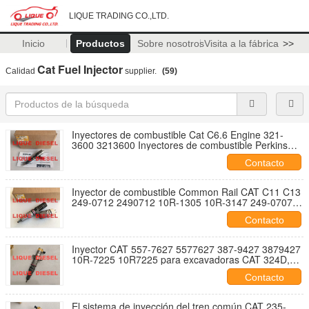
LIQUE TRADING CO.,LTD.
Inicio
Productos
Sobre nosotros
Visita a la fábrica
>>
Cat Fuel Injector
Calidad
supplier.
(59)
Inyectores de combustible Cat C6.6 Engine 321-
3600 3213600 Inyectores de combustible Perkins
2645A753
Contacto
Inyector de combustible Common Rail CAT C11 C13
249-0712 2490712 10R-1305 10R-3147 249-0707
249-0708 253-1459
Contacto
Inyector CAT 557-7627 5577627 387-9427 3879427
10R-7225 10R7225 para excavadoras CAT 324D,
325D, 326D, 328D, 329D
Contacto
El sistema de inyección del tren común CAT 235-