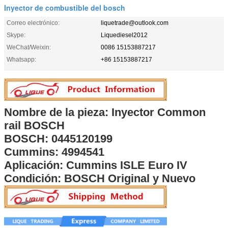
Inyector de combustible del bosch
Correo electrónico:
liquetrade@outlook.com
Skype:
Liquediesel2012
WeChat/Weixin:
0086 15153887217
Whatsapp:
+86 15153887217
Nombre de la pieza: Inyector Common
rail BOSCH
BOSCH: 0445120199
Cummins: 4994541
Aplicación: Cummins ISLE Euro IV
Condición: BOSCH Original y Nuevo