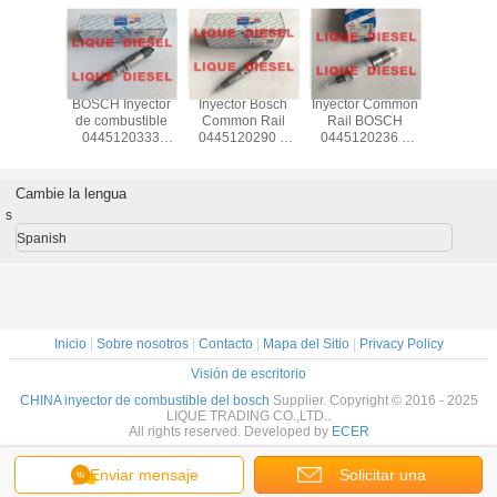
tor de
BOSCH Inyector
Inyector Bosch
Inyector Common
Inyecto
stible
de combustible
Common Rail
Rail BOSCH
combusti
SCH
0445120333
0445120290 0
0445120236 0
BOS
20520
445120333
445 120 290
445 120 236
0445110
371 396-
M6000-
L4700-1112100A-
445120236
445 110
445 120
1112100A-A38
A38
5263308
WLAA-1
Cambie la lengua
445 120
M60001112100AA38
L47001112100AA38
4317230 6745-
WLAA13
s
969626
M6000-A-A38
L4700-A-A38
11-3100
WLAA 1
6745113100
Spanish
Inicio
|
Sobre nosotros
|
Contacto
|
Mapa del Sitio
|
Privacy Policy
Visión de escritorio
CHINA inyector de combustible del bosch
Supplier. Copyright © 2016 - 2025
LIQUE TRADING CO.,LTD..
All rights reserved. Developed by
ECER
Enviar mensaje
Solicitar una