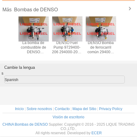
Bombas de DENSO
Más
 DENSO
La bomba de
DENSO Fuel
DENSO Bomba
DENSO 
-137 de
combustible de
Pump 9729400-
de ferrocarril
de combu
ail HP3,
DENSO
206 294000-2060
común 294000-
972940
a de
SM294000-0902
294000-2061
0952 6C1Q-
294050
stible
294000-0902
294000-2062
9B395-BF
294050-0
0-1370
294000-0901
para el modelo
2940000952
976059
Cambie la lengua
0-1372
294000-0900
HYUNDAI 33100-
6C1Q9B395BF
972940
s
BISHI
22100-0L060
4A900
294000 0952
294050
A053
221000L060
331004A900
6C1Q 9B395 BF
897605
Spanish
SM294000-2062
97605
Inicio
|
Sobre nosotros
|
Contacto
|
Mapa del Sitio
|
Privacy Policy
Visión de escritorio
CHINA Bombas de DENSO
Supplier. Copyright © 2016 - 2025 LIQUE TRADING
CO.,LTD..
All rights reserved. Developed by
ECER