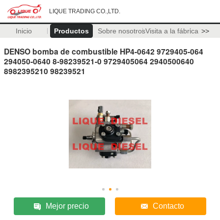
LIQUE TRADING CO.,LTD.
Inicio
Productos
Sobre nosotros
Visita a la fábrica
>>
DENSO bomba de combustible HP4-0642 9729405-064
294050-0640 8-98239521-0 9729405064 2940500640
8982395210 98239521
Mejor precio
Contacto