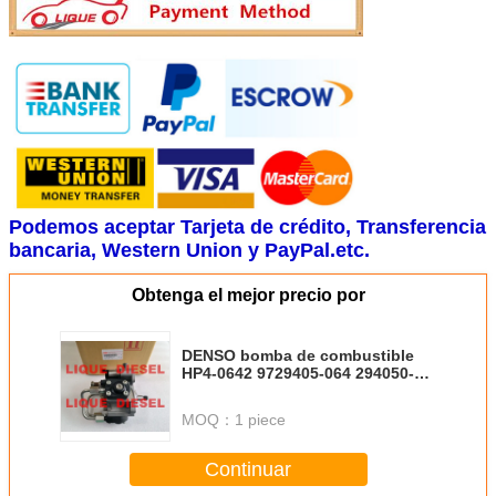
Podemos aceptar Tarjeta de crédito, Transferencia
bancaria, Western Union y PayPal.etc.
Obtenga el mejor precio por
DENSO bomba de combustible
HP4-0642 9729405-064 294050-
0640 8-98239521-0 9729405064
2940500640 8982395210
MOQ：
1 piece
98239521
Continuar