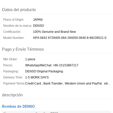
Datos del producto
Place of Origin:
JAPAN
Nombre de la marca:
DENSO
Certificación:
100% Genuine and Brand New
Model Number:
HP4-0642 9729405-064 294050-0640 8-98239521-0
Pago y Envío Términos
Min Order:
1 piece
Precio:
WhatsApp/WeChat: +86-15153887217
Packaging:
DENSO Original Packaging
Delivery Time:
1-5 WORK DAYS
Payment Terms:
Credit Card , Bank Transfer , Western Union and PayPal . etc .
descripción
Bombas de DENSO