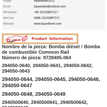
Skype:
liquediesel2012
Email:
liquetrade@outlook.com
WhatsApp:
+86 15153887217
WeChat:
0086 15153887217
Website:
www.liquediesel.com
Nombre de la pieza: Bomba diésel / Bomba
de combustible Common Rail
Número de pieza: 9729405-064
294050-0640, 294050-0641, 294050-0642,
294050-0643
294050-0644, 294050-0645, 294050-0646,
294050-0647
294050-0648, 294050-0649
2940500640, 2940500641, 2940500642,