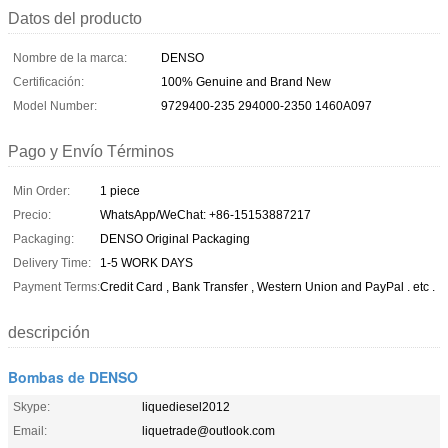
Datos del producto
Nombre de la marca:
DENSO
Certificación:
100% Genuine and Brand New
Model Number:
9729400-235 294000-2350 1460A097
Pago y Envío Términos
Min Order:
1 piece
Precio:
WhatsApp/WeChat: +86-15153887217
Packaging:
DENSO Original Packaging
Delivery Time:
1-5 WORK DAYS
Payment Terms:
Credit Card , Bank Transfer , Western Union and PayPal . etc .
descripción
Bombas de DENSO
Skype:
liquediesel2012
Email:
liquetrade@outlook.com