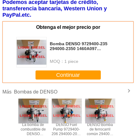
Podemos aceptar tarjetas de crédito,
transferencia bancaria, Western Union y
PayPal.etc.
Obtenga el mejor precio por
Bomba DENSO 9729400-235
294000-2350 1460A097
2940002350 SM294000-2350
MOQ：
1 piece
Continuar
Bombas de DENSO
Más
 DENSO
La bomba de
DENSO Fuel
DENSO Bomba
DENSO 
-137 de
combustible de
Pump 9729400-
de ferrocarril
de combu
ail HP3,
DENSO
206 294000-2060
común 294000-
HP4-0