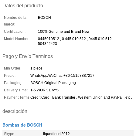
Datos del producto
Nombre de la
BOSCH
marca:
Certificación:
100% Genuine and Brand New
Model Number:
0445010512 , 0 445 010 512 , 0445 010 512 ,
504342423
Pago y Envío Términos
Min Order:
1 piece
Precio:
WhatsApp/WeChat: +86-15153887217
Packaging:
BOSCH Original Packaging
Delivery Time:
1-5 WORK DAYS
Payment Terms:
Credit Card , Bank Transfer , Western Union and PayPal . etc .
descripción
Bombas de BOSCH
Skype:
liquediesel2012