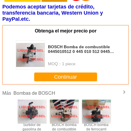
Podemos aceptar tarjetas de crédito,
transferencia bancaria, Western Union y
PayPal.etc.
Obtenga el mejor precio por
BOSCH Bomba de combustible
0445010512 0 445 010 512 0445
010 512 504342423
CR/CP4S1/R45/20
MOQ：
1 piece
Continuar
Bombas de BOSCH
Más
 Bomba
Surtidor de
BOSCH Bomba
BOSCH bomba
BOSCH 
ustible
gasolina de
de combustible
de ferrocarril
de inyecc