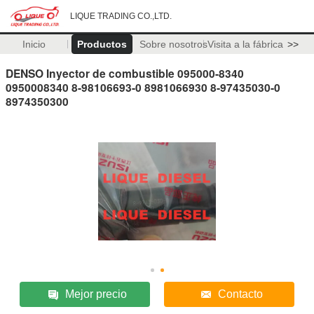
LIQUE TRADING CO.,LTD.
Inicio
Productos
Sobre nosotros
Visita a la fábrica
>>
DENSO Inyector de combustible 095000-8340
0950008340 8-98106693-0 8981066930 8-97435030-0
8974350300
Mejor precio
Contacto