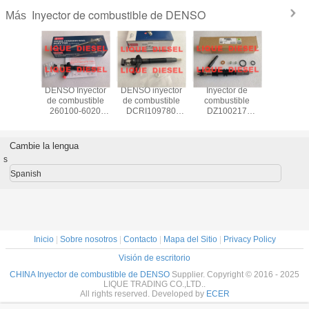
Inyector de combustible de DENSO
Más
njector
DENSO Inyector
DENSO inyector
Inyector de
INYEC
00890
de combustible
de combustible
combustible
DCRI20
00890
260100-6020
DCRI109780
DZ100217
295900
0890AM
2601006020
0950009780
RE529118
2959000
A367
295050-0810
095000-9780
DENSO inyector
295900-0
0-0890
2950500810
9709500-978
095000-6490
DENSO 
Cambie la lengua
05-089
23670-0L110
para el Toyota
0950006490
TOYOTA H
s
50-0890
23670-09380
23670-51031
095000 6490
euro 2
23670-51030
RE546781
30450, 
Spanish
23670-59035
RE524382
394
Inicio
|
Sobre nosotros
|
Contacto
|
Mapa del Sitio
|
Privacy Policy
Visión de escritorio
CHINA Inyector de combustible de DENSO
Supplier. Copyright © 2016 - 2025
LIQUE TRADING CO.,LTD..
All rights reserved. Developed by
ECER