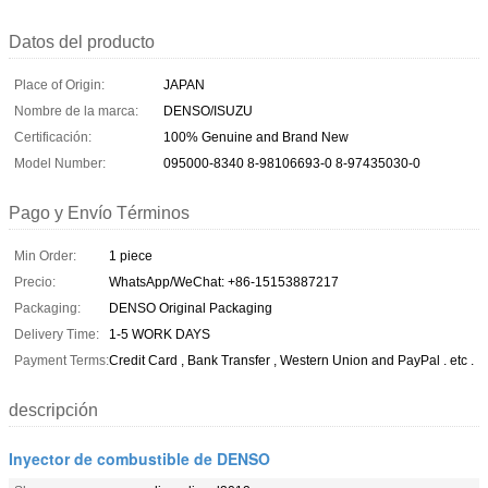
Datos del producto
Place of Origin:
JAPAN
Nombre de la marca:
DENSO/ISUZU
Certificación:
100% Genuine and Brand New
Model Number:
095000-8340 8-98106693-0 8-97435030-0
Pago y Envío Términos
Min Order:
1 piece
Precio:
WhatsApp/WeChat: +86-15153887217
Packaging:
DENSO Original Packaging
Delivery Time:
1-5 WORK DAYS
Payment Terms:
Credit Card , Bank Transfer , Western Union and PayPal . etc .
descripción
Inyector de combustible de DENSO