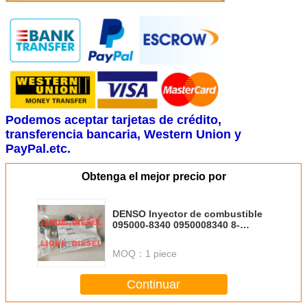
Podemos aceptar tarjetas de crédito,
transferencia bancaria, Western Union y
PayPal.etc.
Obtenga el mejor precio por
DENSO Inyector de combustible
095000-8340 0950008340 8-
98106693-0 8981066930 8-
97435030-0 8974350300
MOQ：
1 piece
Continuar