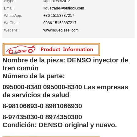
Skype:
liquediesel2012
Email:
liquetrade@outlook.com
WhatsApp:
+86 15153887217
WeChat:
0086 15153887217
Website:
www.liquediesel.com
Nombre de la pieza: DENSO inyector de
tren común
Número de la parte:
095000-8340 095000-8340 Las empresas
de servicios de salud
8-98106693-0 8981066930
8-97435030-0 8974350300
Condición: DENSO original y nuevo.