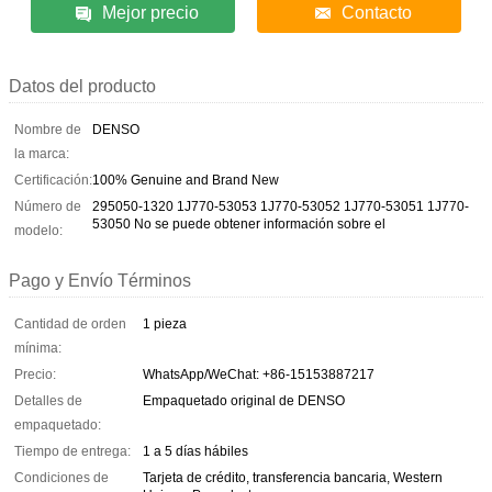
Mejor precio
Contacto
Datos del producto
Nombre de
DENSO
la marca:
Certificación:
100% Genuine and Brand New
Número de
295050-1320 1J770-53053 1J770-53052 1J770-53051 1J770-
53050 No se puede obtener información sobre el
modelo:
Pago y Envío Términos
Cantidad de orden
1 pieza
mínima:
Precio:
WhatsApp/WeChat: +86-15153887217
Detalles de
Empaquetado original de DENSO
empaquetado:
Tiempo de entrega:
1 a 5 días hábiles
Condiciones de
Tarjeta de crédito, transferencia bancaria, Western