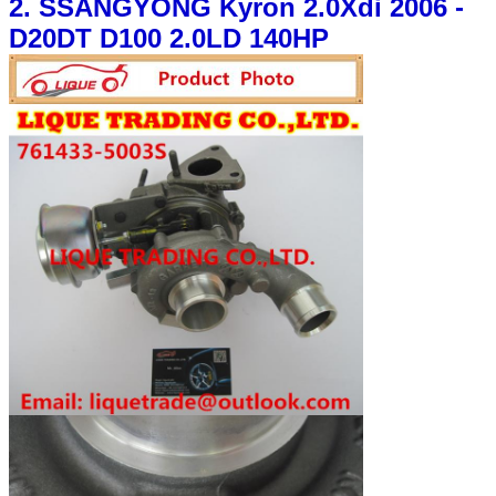
2. SSANGYONG Kyron 2.0Xdi 2006 -
D20DT D100 2.0LD 140HP