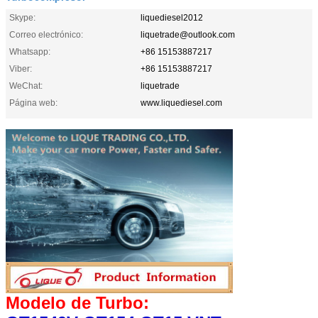
Skype:
liquediesel2012
Correo electrónico:
liquetrade@outlook.com
Whatsapp:
+86 15153887217
Viber:
+86 15153887217
WeChat:
liquetrade
Página web:
www.liquediesel.com
Modelo de Turbo: