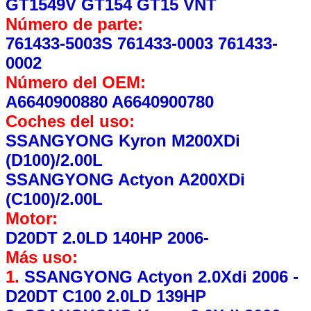
GT1549V GT154 GT15 VNT
Número de parte:
761433-5003S 761433-0003 761433-
0002
Número del OEM:
A6640900880 A6640900780
Coches del uso:
SSANGYONG Kyron M200XDi
(D100)/2.00L
SSANGYONG Actyon A200XDi
(C100)/2.00L
Motor:
D20DT 2.0LD 140HP 2006-
Más uso:
1.
SSANGYONG Actyon 2.0Xdi 2006 -
D20DT C100 2.0LD 139HP