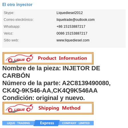
El otro inyector
Skype:
Liquediesel2012
Correo electrónico:
liquetrade@outlook.com
Whatsapp:
+86 15153887217
Veloz:
0086 15153887217
Sitio web:
www.liquediesel.com
Nombre de la pieza: INJETOR DE
CARBÓN
Número de la parte: A2C8139490080,
CK4Q-9K546-AA,CK4Q9K546AA
Condición: original y nuevo.