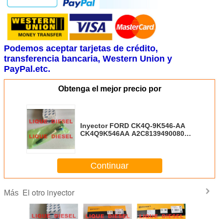
Podemos aceptar tarjetas de crédito,
transferencia bancaria, Western Union y
PayPal.etc.
Obtenga el mejor precio por
Inyector FORD CK4Q-9K546-AA
CK4Q9K546AA A2C8139490080
para Ford Ranger 2.2/3.2 TDCi
1819881 CK4Q 9K546 AA
Continuar
El otro inyector
Más