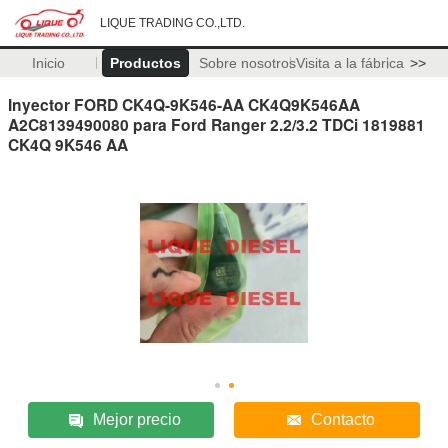
LIQUE TRADING CO.,LTD.
Inicio
Productos
Sobre nosotros
Visita a la fábrica
>>
Inyector FORD CK4Q-9K546-AA CK4Q9K546AA
A2C8139490080 para Ford Ranger 2.2/3.2 TDCi 1819881
CK4Q 9K546 AA
Mejor precio
Contacto