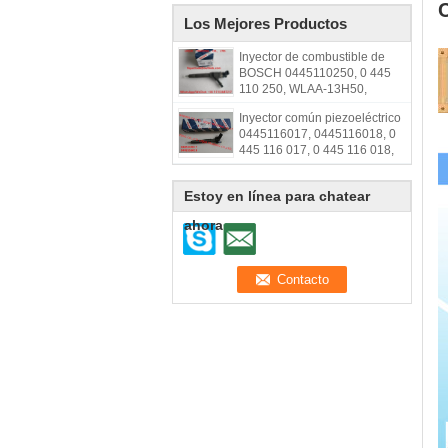
Los Mejores Productos
Inyector de combustible de
BOSCH 0445110250, 0 445
110 250, WLAA-13H50,
WLAA13H50, WLAA 13H50
Inyector común piezoeléctrico
0445116017, 0445116018, 0
445 116 017, 0 445 116 018,
33800-2F000,
338002F000,31272690 del
Estoy en línea para chatear
carril de BOSCH
ahora