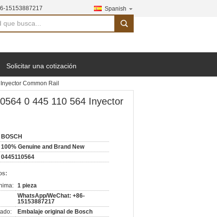
6-15153887217
Spanish
search
Solicitar una cotización
 Inyector Common Rail
564 0 445 110 564 Inyector
BOSCH
100% Genuine and Brand New
0445110564
os:
nima:
1 pieza
WhatsApp/WeChat: +86-
15153887217
ado:
Embalaje original de Bosch