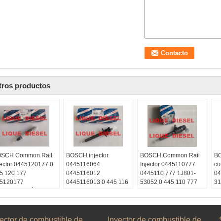
tros productos
SCH Common Rail
BOSCH injector
BOSCH Common Rail
BO
jector 0445120177 0
0445116064
Injector 0445110777
co
5 120 177
0445116012
0445110 777 1J801-
04
5120177
0445116013 0 445 116
53052 0 445 110 777
31
rreo electrónico:
064 0 445 116 012 0
1J80153052
Sk
quetrade@outlook.com
445 116 013
Skype:
li
ype:
Correo electrónico:
Liquediesel2012
Em
quediesel2012
liquetrade@outlook.com
Correo electrónico:
li
ector de combustible de
Inyector de combustible de