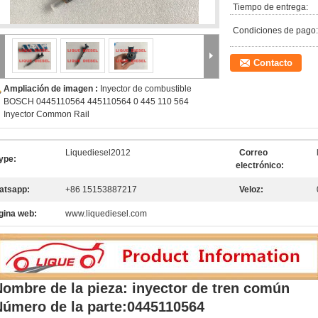
Tiempo de entrega:
Condiciones de pago:
Contacto
Ampliación de imagen :
Inyector de combustible
BOSCH 0445110564 445110564 0 445 110 564
Inyector Common Rail
Liquediesel2012
Correo
ype:
electrónico:
atsapp:
+86 15153887217
Veloz:
gina web:
www.liquediesel.com
ombre de la pieza: inyector de tren común
úmero de la parte:
0445110564