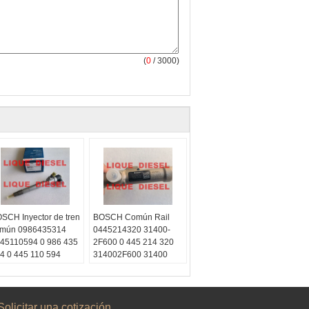
(
0
/ 3000)
SCH Inyector de tren
BOSCH Común Rail
mún 0986435314
0445214320 31400-
45110594 0 986 435
2F600 0 445 214 320
4 0 445 110 594
314002F600 31400
ype:
2F600
quediesel2012
Email:
ail:
liquetrade@outlook.com
quetrade@outlook.com
Skype:
Solicitar una cotización