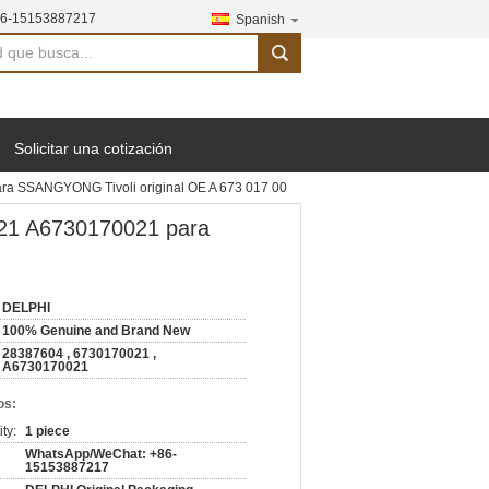
6-15153887217
Spanish
search
Solicitar una cotización
ra SSANGYONG Tivoli original OE A 673 017 00
021 A6730170021 para
DELPHI
100% Genuine and Brand New
28387604 , 6730170021 ,
A6730170021
os:
ty:
1 piece
WhatsApp/WeChat: +86-
15153887217