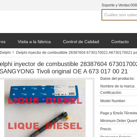
Soporte y Ventas:
008
ros
Visita a la fábrica
Control de Calidad
Contacto
 Delphi
Delphi inyector de combustible 28387604 6730170021 A6730170021 pa
elphi inyector de combustible 28387604 6730170
SANGYONG Tivoli original OE A 673 017 00 21
Datos del producto:
Nombre de la marca:
Certificación:
Model Number:
Pago y Envío Términ
Minimum Order Quanti
Precio: