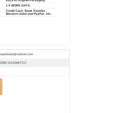
DELPHI Original Packaging
1-5 WORK DAYS
Credit Card , Bank Transfer ,
Western Union and PayPal . etc .
liquetrade@outlook.com
0086 15153887217