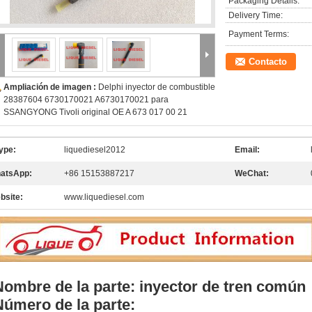
Packaging Details:
Delivery Time:
Payment Terms:
Contacto
Ampliación de imagen :
Delphi inyector de combustible
28387604 6730170021 A6730170021 para
SSANGYONG Tivoli original OE A 673 017 00 21
ype:
liquediesel2012
Email:
atsApp:
+86 15153887217
WeChat:
bsite:
www.liquediesel.com
Nombre de la parte: inyector de tren común
Número de la parte: