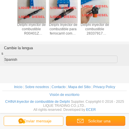
Inyector
Delphi inyector de
Delphi Inyector de
Delphi inyector de
Inyecto
n común
combustible
combustible para
combustible
combust
7158
R00401Z
ferrocarril común
28337917
DELP
81 320-
R01001D
BEBE4G14001
400903-00074D
28384
20 06881
EJDR00401Z
VOLVO 61225404
400903-00074C
A67201
06881
EJDR01001D
21467658
40090300074D
67201700
Cambie la lengua
4G14001
40090300074C
SSANG
s
para DOOSAN
D22 EU
Spanish
Inicio
|
Sobre nosotros
|
Contacto
|
Mapa del Sitio
|
Privacy Policy
Visión de escritorio
CHINA Inyector de combustible de Delphi
Supplier. Copyright © 2016 - 2025
LIQUE TRADING CO.,LTD..
All rights reserved. Developed by
ECER
Enviar mensaje
Solicitar una