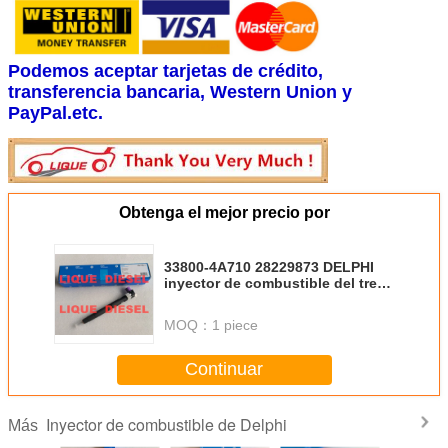
Podemos aceptar tarjetas de crédito,
transferencia bancaria, Western Union y
PayPal.etc.
Obtenga el mejor precio por
33800-4A710 28229873 DELPHI
inyector de combustible del tren
común 33800-4A710 28229873
para el KIA HYUNDA 33800 4A710
MOQ：
1 piece
338004A710
Continuar
Inyector de combustible de Delphi
Más