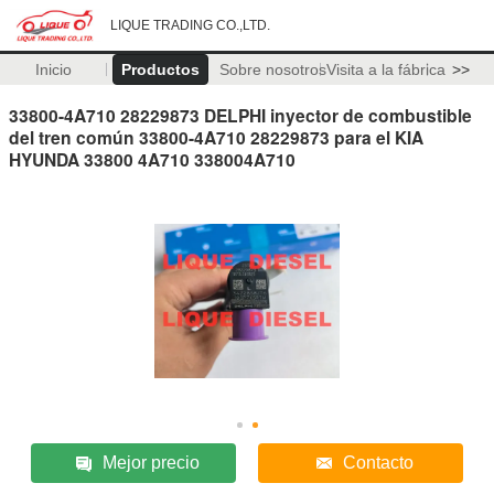
LIQUE TRADING CO.,LTD.
Inicio
Productos
Sobre nosotros
Visita a la fábrica
>>
33800-4A710 28229873 DELPHI inyector de combustible
del tren común 33800-4A710 28229873 para el KIA
HYUNDA 33800 4A710 338004A710
Mejor precio
Contacto