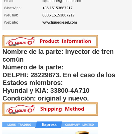
Email:
liquetrade@outlook.com
WhatsApp:
+86 15153887217
WeChat:
0086 15153887217
Website:
www.liquediesel.com
Nombre de la parte: inyector de tren
común
Número de la parte:
DELPHI: 28229873. En el caso de los
Estados miembros:
Hyundai y KIA: 33800-4A710
Condición: original y nuevo.