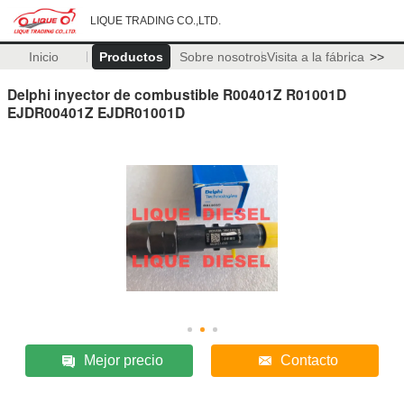
LIQUE TRADING CO.,LTD.
Inicio
Productos
Sobre nosotros
Visita a la fábrica
>>
Delphi inyector de combustible R00401Z R01001D
EJDR00401Z EJDR01001D
Mejor precio
Contacto