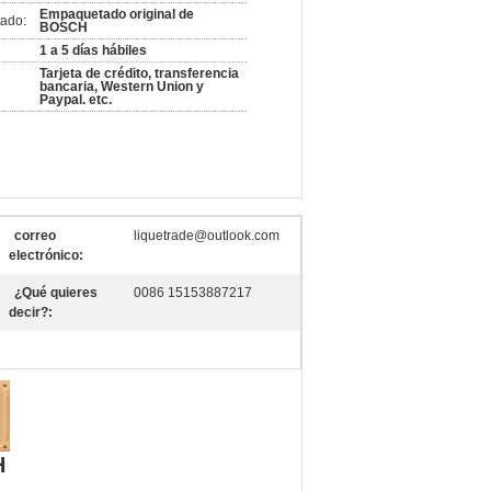
Empaquetado original de
ado:
BOSCH
1 a 5 días hábiles
Tarjeta de crédito, transferencia
bancaria, Western Union y
Paypal. etc.
correo
liquetrade@outlook.com
electrónico:
¿Qué quieres
0086 15153887217
decir?:
H