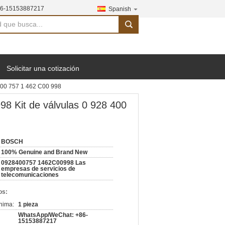
6-15153887217
Spanish
search
Solicitar una cotización
00 757 1 462 C00 998
 Kit de válvulas 0 928 400
BOSCH
100% Genuine and Brand New
0928400757 1462C00998 Las
empresas de servicios de
telecomunicaciones
os:
nima:
1 pieza
WhatsApp/WeChat: +86-
15153887217