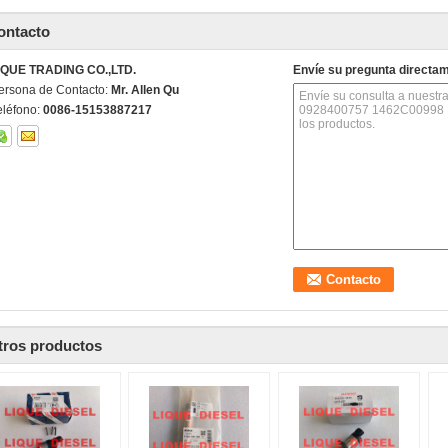
ontacto
IQUE TRADING CO.,LTD.
Envíe su pregunta directa
ersona de Contacto:
Mr. Allen Qu
eléfono:
0086-15153887217
tros productos