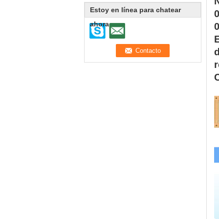
N
Estoy en línea para chatear
ahora
0
E